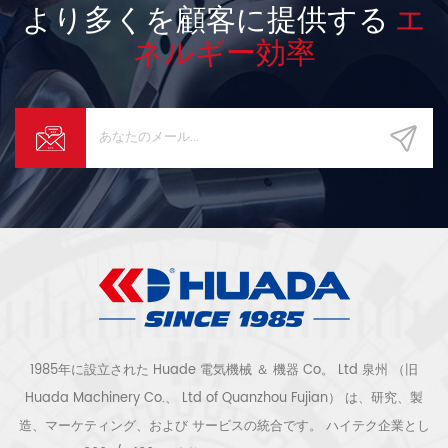
より多くを顧客に提供する
エ
ネルギー効率
1985年に設立された Huade 電気機械 ＆ 機器 Co。 Ltd 泉州 （旧
Huada Machinery Co.、 Ltd of Quanzhou Fujian） は、研究、製
造、マーケティング、および サービスの統合です。 ハイテク企業とし