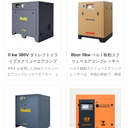
11 kw 380V ダイレクトドラ
8bar 11kw ベルト駆動スク
イブスクリューエアコンプ
リューエアコンプレッサー
レッサー
IP54 を使用した11kwスクリュー
ベルト駆動スクリューエアコンプ
エアコンプレッサーモーター、よ
レッサーは、外観が絶妙で、構造
り安全、より効率的、より多くの
がコンパクトで、 フットプリン
エネルギー 節約。 スクリュー式
トが小さいです。
空気圧縮機は、高風量の熱放散構
造を採用しているため、 機械の
寿命が大幅に延びます。