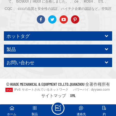
て、 ISO9001 / 14001 に合格しました。 、 ce 、 ROSH 、 ETL 、
CQC 、 cccの品質と安全性の認証、ハイテク企業の認証など。空気圧
縮機のシステムと機器には、スクリュー式、遠心式、オイルフリー、ス
クロール式、ピストン式、乾燥機、フィルター、水切り、完全な空気圧
縮機の生産ラインなどがあります。より 産業となる300種類の空気圧縮
ホットタグ
機 専門家 私たち 会社は より多くを蓄積しました 30年の経験 から 圧
力容器、電気モーター、精密部品加工および機器への最も重要な部品鋳
製品
造 組み立て さらに、当社は永久磁石サーボモーターの独自のコアプロ
セスを開発し、関連する技術特許を取得して、国の省エネと環境保護の
お問い合わせ
開発に貢献しています テクノロジー 自社ブランドのエアコンプレッサ
ー ODM / OEM を期待してください 受け入れます。
© HUADE MECHANICAL & EQUIPMENT CO.,LTD..QUANZHOU 全著作権所有
IPv6 サポートされているネットワーク
パワーバイ:
dyyseo.com
サイトマップ
XML
ホーム
製品
連絡先
約