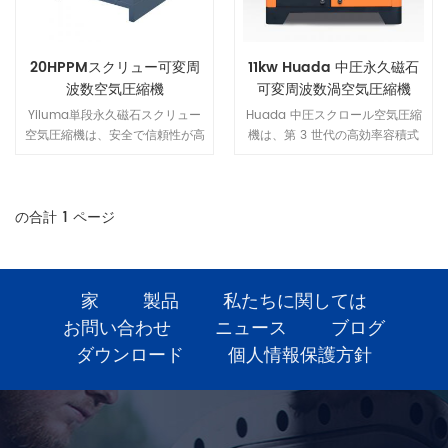
20HPPMスクリュー可変周
11kw Huada 中圧永久磁石
波数空気圧縮機
可変周波数渦空気圧縮機
Yiluma単段永久磁石スクリュー
Huada 中圧スクロール空気圧縮
空気圧縮機は、安全で信頼性が高
機は、第 3 世代の高効率容積式
く、費用対効果が高く、独自のモ
空気圧縮機です。同容量のレシプ
ーター技術の利点により40％の
ロコンプレッサーと比較して、小
エネルギーを節約できます.中小
型、軽量、高効率を実現します。
規模の事業体向けに設計、製造さ
の合計
1
ページ
れています.
家
製品
私たちに関しては
お問い合わせ
ニュース
ブログ
ダウンロード
個人情報保護方針