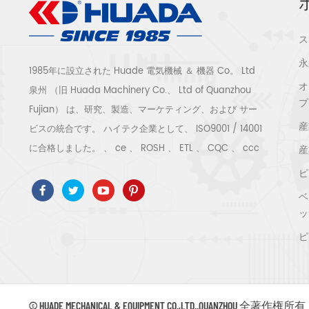
ス
永
1985年に設立された Huade 電気機械 ＆ 機器 Co。 Ltd
オ
泉州 （旧 Huada Machinery Co.、 Ltd of Quanzhou
プ
Fujian） は、研究、製造、マーケティング、および サー
産
ビスの統合です。 ハイテク企業として、 ISO9001 / 14001
に合格しました。 、 ce 、 ROSH 、 ETL 、 CQC 、 ccc
産
の品質と安全性の認証、ハイテク企業の認証など。空気圧
ピ
縮機のシステムと機器には、スクリュー式、遠心式、オイ
ベ
ルフリー、スクロール式、ピストン式、乾燥機、フィルタ
ッ
ー、水切り、完全な空気圧縮機の生産ラインなどがありま
ピ
す。より 産業となる300種類の空気圧縮機 専門家 私たち
会社は より多くを蓄積しました 30年の経験 から 圧力容
器、電気モーター、精密部品加工および機器への最も重要
な部品鋳造 組み立て さらに、当社は永久磁石サーボモー
© HUADE MECHANICAL & EQUIPMENT CO.,LTD..QUANZHOU 全著作権所有