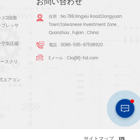
お問い合わせ
住所 : No.788,Xingxiu Road,Dongyuan
ーズ2段階
Town,Taiwanese Investment Zone ,
ンプレッサ
Quanzhou , Fujian , China
ー空気圧縮
電話 :
0086-595-87598920
Eメール :
Cio@fj-hd.com
リースクリ
式エアコン
サイトマップ
XML