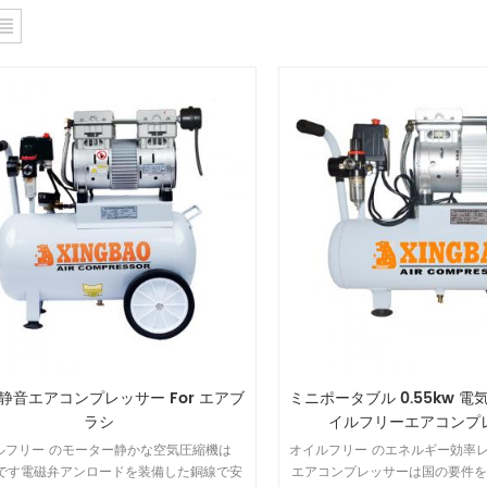
 超静音エアコンプレッサー For エアブ
ミニポータブル 0.55kw 
ラシ
イルフリーエアコンプ
ルフリー のモーター静かな空気圧縮機は
オイルフリー のエネルギー効率
％ です電磁弁アンロードを装備した銅線で安
エアコンプレッサーは国の要件