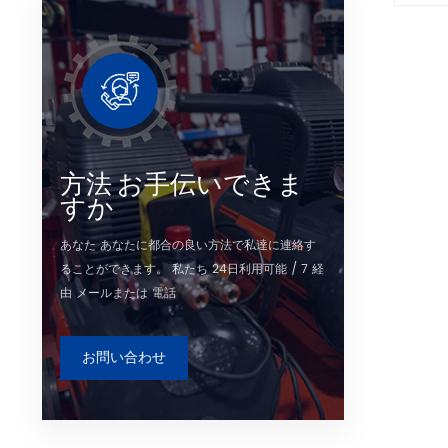
定した
されて
food
す。ま
タイヤ
され
方法 お手伝いできま
すか
あなた あなたに都合の良い方法で私達に連絡す
ることができます。 私たち 24日利用可能 / 7 経
由 メールまたは 電話
お問い合わせ