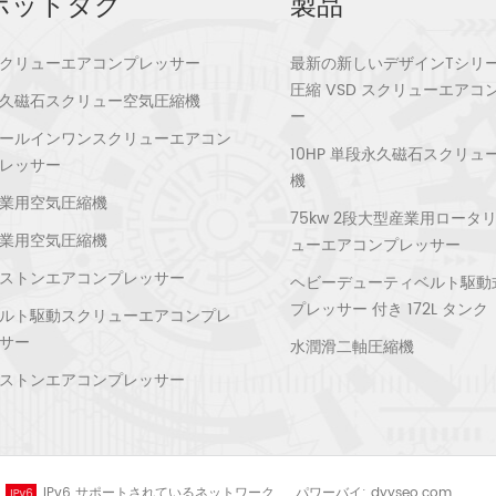
ホットタグ
製品
クリューエアコンプレッサー
最新の新しいデザインTシリ
圧縮 VSD スクリューエアコ
久磁石スクリュー空気圧縮機
ー
ールインワンスクリューエアコン
10HP 単段永久磁石スクリュ
レッサー
機
業用空気圧縮機
75kw 2段大型産業用ロータ
業用空気圧縮機
ューエアコンプレッサー
ストンエアコンプレッサー
ヘビーデューティベルト駆動
プレッサー 付き 172L タンク
ルト駆動スクリューエアコンプレ
サー
水潤滑二軸圧縮機
ストンエアコンプレッサー
IPv6 サポートされているネットワーク
パワーバイ:
dyyseo.com