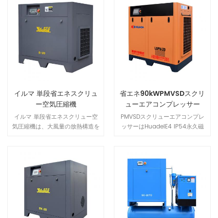
イルマ 単段省エネスクリュ
省エネ90kWPMVSDスクリ
ー空気圧縮機
ューエアコンプレッサー
イルマ 単段省エネスクリュー空
PMVSDスクリューエアコンプレ
気圧縮機は、大風量の放熱構造を
ッサーはHuadeIE4 IP54永久磁
採用しています。機械は設置が簡
気モーターを使用し、より安全
単で、操作が簡単で、長寿命です
で、より効率的で、より省エネで
寿命
す.新しい省エネ構成により、一
般的なスクリューエアコンプレッ
サーよりも40％節約できます.