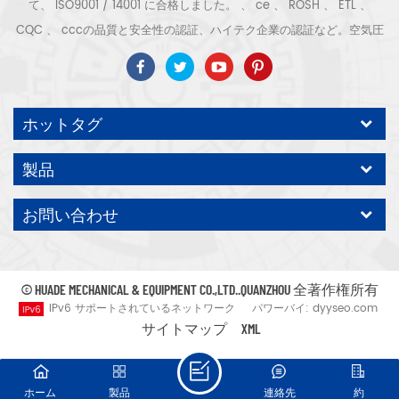
て、 ISO9001 / 14001 に合格しました。 、 ce 、 ROSH 、 ETL 、
CQC 、 cccの品質と安全性の認証、ハイテク企業の認証など。空気圧
縮機のシステムと機器には、スクリュー式、遠心式、オイルフリー、ス
クロール式、ピストン式、乾燥機、フィルター、水切り、完全な空気圧
縮機の生産ラインなどがあります。より 産業となる300種類の空気圧縮
ホットタグ
機 専門家 私たち 会社は より多くを蓄積しました 30年の経験 から 圧
力容器、電気モーター、精密部品加工および機器への最も重要な部品鋳
製品
造 組み立て さらに、当社は永久磁石サーボモーターの独自のコアプロ
セスを開発し、関連する技術特許を取得して、国の省エネと環境保護の
お問い合わせ
開発に貢献しています テクノロジー 自社ブランドのエアコンプレッサ
ー ODM / OEM を期待してください 受け入れます。
© HUADE MECHANICAL & EQUIPMENT CO.,LTD..QUANZHOU 全著作権所有
IPv6 サポートされているネットワーク
パワーバイ:
dyyseo.com
サイトマップ
XML
ホーム
製品
連絡先
約