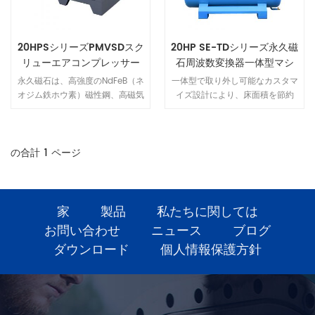
20HPSシリーズPMVSDスク
20HP SE-TDシリーズ永久磁
リューエアコンプレッサー
石周波数変換器一体型マシ
ン
永久磁石は、高強度のNdFeB（ネ
一体型で取り外し可能なカスタマ
オジム鉄ホウ素）磁性鋼、高磁気
イズ設計により、床面積を節約
エネルギー生成物、NdFeB磁性鋼
し、設置も使い方も簡単。配管工
の保磁力を使用し、希土類永久磁
事は不要。エアアウトレットと電
石モーターのサイズを小さく、軽
源を接続するだけで使用できま
量、高効率、優れた特性など、一
す。プラグアンドプレイで、様々
の合計
1
ページ
連の利点を備えています.
な作業環境に対応します。
家
製品
私たちに関しては
お問い合わせ
ニュース
ブログ
ダウンロード
個人情報保護方針