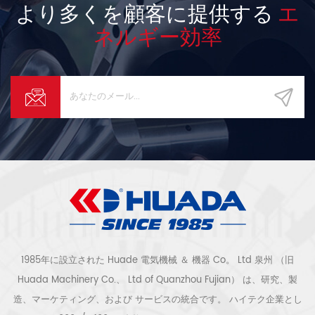
より多くを顧客に提供する
エ
ネルギー効率
1985年に設立された Huade 電気機械 ＆ 機器 Co。 Ltd 泉州 （旧
Huada Machinery Co.、 Ltd of Quanzhou Fujian） は、研究、製
造、マーケティング、および サービスの統合です。 ハイテク企業とし