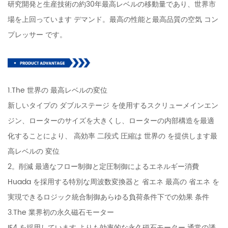
研究開発と生産技術の約30年最高レベルの移動量であり、世界市
場を上回っています デマンド。最高の性能と最高品質の空気 コン
プレッサー です。
1.The 世界の 最高レベルの変位
新しいタイプの ダブルステージ を使用するスクリューメインエン
ジン、ローターのサイズを大きくし、ローターの内部構造を最適
化することにより、 高効率 二段式 圧縮は 世界の を提供します最
高レベルの 変位
2。削減 最適なフロー制御と定圧制御によるエネルギー消費
Huada を採用する特別な周波数変換器と 省エネ 最高の 省エネ を
実現できるロジック統合制御あらゆる負荷条件下での効果 条件
3.The 業界初の永久磁石モーター
IE4 を採用しています よりも効率的な永久磁石モーター 通常の誘