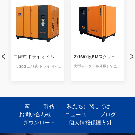
22kW2段PMスクリューエアコンプレッサー
45kWダブルステージPMスクリューエアコンプレッサー
質 で作られています耐食性ステンレス鋼材、耐熱性、耐食性、耐酸化性、長寿命
大型モーターを使用してユニット速度を下げる22kw2ステージPMVSDスクリューコンプレッサー.2000RPMの全負荷速度はより静かな保証です.新しいエアダクト構造は、空気全体が圧力差を生じさせるように設計されており、構造がより美しくなっています.
45kwの2段スクリュー空気圧縮機は、Huadaの30年近くにわたるスクリュー圧縮機の研究開発と生産技術を取り入れ、世界最高レベルの排気量を中心に、世界市場の需要を上回っています.最高の性能と最高品質の空気圧縮機です.
家
製品
私たちに関しては
お問い合わせ
ニュース
ブログ
ダウンロード
個人情報保護方針