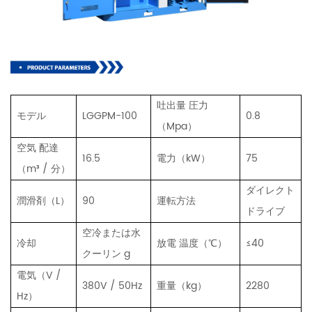
吐出量 圧力
モデル
LGGPM-100
0.8
（Mpa）
空気 配達
16.5
電力（kW）
75
（m³ / 分）
ダイレクト
潤滑剤（L）
90
運転方法
ドライブ
空冷または水
冷却
放電 温度（℃）
≤40
クーリン
g
電気（V /
380V / 50Hz
重量（kg）
2280
Hz）