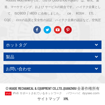
Huada Machinery Co.、 Ltd of Quanzhou Fujian） は、研究、製
造、マーケティング、および サービスの統合です。 ハイテク企業とし
て、 ISO9001 / 14001 に合格しました。 、 ce 、 ROSH 、 ETL 、
CQC 、 cccの品質と安全性の認証、ハイテク企業の認証など。空気圧
縮機のシステムと機器には、スクリュー式、遠心式、オイルフリー、ス
クロール式、ピストン式、乾燥機、フィルター、水切り、完全な空気圧
縮機の生産ラインなどがあります。より 産業となる300種類の空気圧縮
ホットタグ
機 専門家 私たち 会社は より多くを蓄積しました 30年の経験 から 圧
力容器、電気モーター、精密部品加工および機器への最も重要な部品鋳
製品
造 組み立て さらに、当社は永久磁石サーボモーターの独自のコアプロ
セスを開発し、関連する技術特許を取得して、国の省エネと環境保護の
お問い合わせ
開発に貢献しています テクノロジー 自社ブランドのエアコンプレッサ
ー ODM / OEM を期待してください 受け入れます。
© HUADE MECHANICAL & EQUIPMENT CO.,LTD..QUANZHOU 全著作権所有
IPv6 サポートされているネットワーク
パワーバイ:
dyyseo.com
サイトマップ
XML