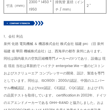
2300 * 1450 *
排気管 直径（イン
寸法（mm）
2 ''
1950
チ / mm）
1、会社 利点
泉州 化徳 電気機械 ＆ 機器株式会社 株式会社 福建 prc （旧 泉州
福建 省 華田 機械株式会社）は、西海岸の都市 泉州にあります。
同社は国内最大の空気圧縮機専門メーカーの1つであり、設備は 現
在 現在 当社は革新的で ハイテク enterprise.We 一連のピストン
およびスクリューエア コンプレッサーの開発、設計、製造を専門
としています。同社は、ISO9001：2000の認証、中国のユニバー
サル機械認証、およびccc認証、CE認証、CQC認証、および ETL
の品質テストを取得しています。 certification.In 2002年、ドイツ
のエアエンドメーカーである GHH-RAND と協力しました。およ