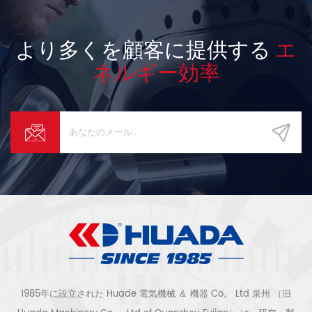
より多くを顧客に提供する
エ
ネルギー効率
1985年に設立された Huade 電気機械 ＆ 機器 Co。 Ltd 泉州 （旧