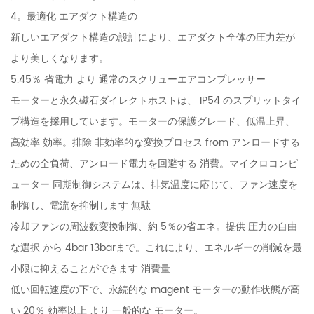
4。最適化 エアダクト構造の
新しいエアダクト構造の設計により、エアダクト全体の圧力差が
より美しくなります。
5.45％ 省電力 より 通常のスクリューエアコンプレッサー
モーターと永久磁石ダイレクトホストは、 IP54 のスプリットタイ
プ構造を採用しています。モーターの保護グレード、低温上昇、
高効率 効率。排除 非効率的な変換プロセス from アンロードする
ための全負荷、アンロード電力を回避する 消費。マイクロコンピ
ューター 同期制御システムは、排気温度に応じて、ファン速度を
制御し、電流を抑制します 無駄
冷却ファンの周波数変換制御、約 5％の省エネ。提供 圧力の自由
な選択 から 4bar 13barまで。これにより、エネルギーの削減を最
小限に抑えることができます 消費量
低い回転速度の下で、永続的な magent モーターの動作状態が高
い 20％ 効率以上 より 一般的な モーター。