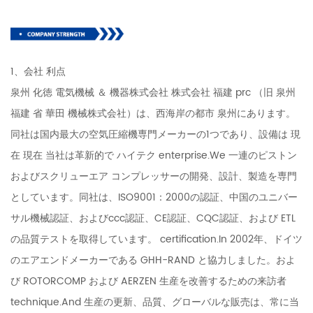
1、会社 利点
泉州 化徳 電気機械 ＆ 機器株式会社 株式会社 福建 prc （旧 泉州
福建 省 華田 機械株式会社）は、西海岸の都市 泉州にあります。
同社は国内最大の空気圧縮機専門メーカーの1つであり、設備は 現
在 現在 当社は革新的で ハイテク enterprise.We 一連のピストン
およびスクリューエア コンプレッサーの開発、設計、製造を専門
としています。同社は、ISO9001：2000の認証、中国のユニバー
サル機械認証、およびccc認証、CE認証、CQC認証、および ETL
の品質テストを取得しています。 certification.In 2002年、ドイツ
のエアエンドメーカーである GHH-RAND と協力しました。およ
び ROTORCOMP および AERZEN 生産を改善するための来訪者
technique.And 生産の更新、品質、グローバルな販売は、常に当