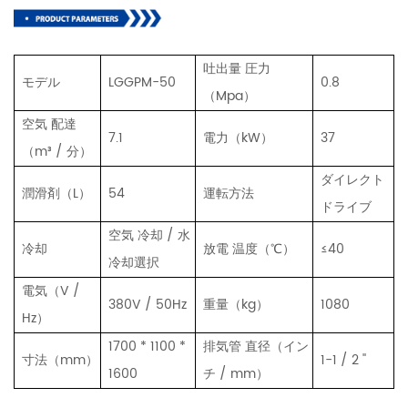
吐出量 圧力
モデル
LGGPM-50
0.8
（Mpa）
空気 配達
7.1
電力（kW）
37
（m³ / 分）
ダイレクト
潤滑剤（L）
54
運転方法
ドライブ
空気 冷却 / 水
冷却
放電 温度（℃）
≤40
冷却選択
電気（V /
380V / 50Hz
重量（kg）
1080
Hz）
1700 * 1100 *
排気管 直径（イン
寸法（mm）
1-1 / 2 ''
1600
チ / mm）