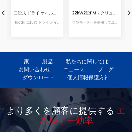
22kW2段PMスクリューエアコンプレッサー
45kWダブルステージPMスクリューエアコンプレッサー
質 で作られています耐食性ステンレス鋼材、耐熱性、耐食性、耐酸化性、長寿命
大型モーターを使用してユニット速度を下げる22kw2ステージPMVSDスクリューコンプレッサー.2000RPMの全負荷速度はより静かな保証です.新しいエアダクト構造は、空気全体が圧力差を生じさせるように設計されており、構造がより美しくなっています.
45kwの2段スクリュー空気圧縮機は、Huadaの30年近くにわたるスクリュー圧縮機の研究開発と生産技術を取り入れ、世界最高レベルの排気量を中心に、世界市場の需要を上回っています.最高の性能と最高品質の空気圧縮機です.
家
製品
私たちに関しては
お問い合わせ
ニュース
ブログ
ダウンロード
個人情報保護方針
より多くを顧客に提供する
エ
ネルギー効率