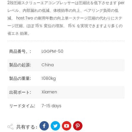
2段圧縮スクリューエアコンプレッサーは圧縮比を低下させます per
レベル、内部漏れの低減、体積効率の向上、ベアリング負荷の低
減、 host.Two の耐用年数の向上単一ステージ圧縮の代わりにステ
ージ圧縮、ほぼ 15％ 変位の増加、 15％ を実現できますより多くの
省エネ 効果。
LGGPM-50
商品番号。:
China
製品の起源:
1080kg
製品の重量:
Xiamen
出荷ポート:
7-15 days
リードタイム:
共有する :