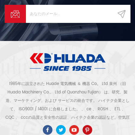
1985年に設立された Huade 電気機械 ＆ 機器 Co。 Ltd 泉州 （旧
Huada Machinery Co.、 Ltd of Quanzhou Fujian） は、研究、製
造、マーケティング、および サービスの統合です。 ハイテク企業とし
て、 ISO9001 / 14001 に合格しました。 、 ce 、 ROSH 、 ETL 、
CQC 、 cccの品質と安全性の認証、ハイテク企業の認証など。空気圧
縮機のシステムと機器には、スクリュー式、遠心式、オイルフリー、ス
クロール式、ピストン式、乾燥機、フィルター、水切り、完全な空気圧