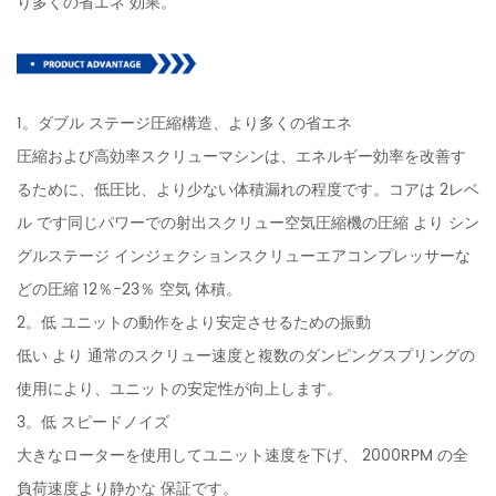
り多くの省エネ 効果。
1。ダブル ステージ圧縮構造、より多くの省エネ
圧縮および高効率スクリューマシンは、エネルギー効率を改善す
るために、低圧比、より少ない体積漏れの程度です。コアは 2レベ
ル です同じパワーでの射出スクリュー空気圧縮機の圧縮 より シン
グルステージ インジェクションスクリューエアコンプレッサーな
どの圧縮 12％-23％ 空気 体積。
2。低 ユニットの動作をより安定させるための振動
低い より 通常のスクリュー速度と複数のダンピングスプリングの
使用により、ユニットの安定性が向上します。
3。低 スピードノイズ
大きなローターを使用してユニット速度を下げ、 2000RPM の全
負荷速度より静かな 保証です。