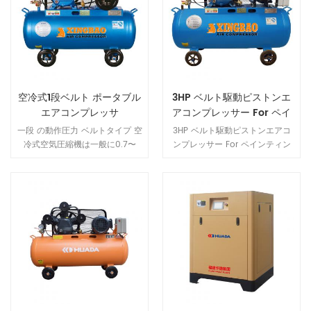
優れた特性など、一連の 利点 を
備えています。
空冷式1段ベルト ポータブル
3HP ベルト駆動ピストンエ
エアコンプレッサ
アコンプレッサー For ペイ
ンティング
一段 の動作圧力 ベルトタイプ 空
3HP ベルト駆動ピストンエアコ
冷式空気圧縮機は一般に0.7〜
ンプレッサー For ペインティン
0.8Mpaであり、各kwは大きな排
グ 3HP ベルト駆動ピストンエア
気量を生成しますが、 いつ 動作
コンプレッサーは、塗装、装飾、
圧力が0.8Mpaを超える、 単段
空気圧工具、鉱山機械、その他の
圧力 できません 上昇し、 二段式
業界で広く使用されています。
圧縮空気圧縮機 すべき 利用され
1。安定 空気の寿命を保証するパ
る 。
フォーマンスポンプとモーター
compressor.our モーターは熱保
護付きです systerm。 2.100％
出荷前に各製品の信頼性と安全性
を確認するために、全圧で工場で
テストされています。 3。金属