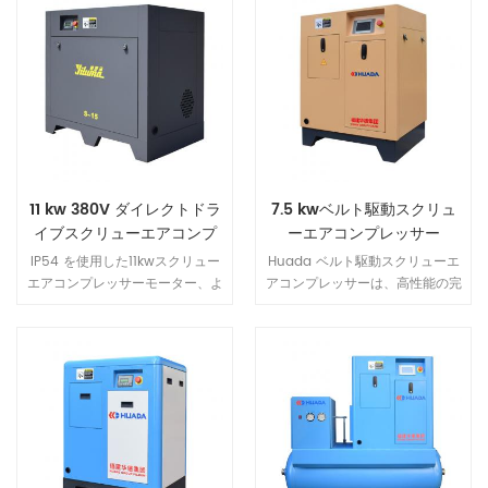
11 kw 380V ダイレクトドラ
7.5 kwベルト駆動スクリュ
イブスクリューエアコンプ
ーエアコンプレッサー
レッサー
IP54 を使用した11kwスクリュー
Huada ベルト駆動スクリューエ
エアコンプレッサーモーター、よ
アコンプレッサーは、高性能の完
り安全、より効率的、より多くの
全密閉型空冷モーターを使用し、
エネルギー 節約。 スクリュー式
非常に強力です power.IP54 保
空気圧縮機は、高風量の熱放散構
護クラスのモーター、内部のほこ
造を採用しているため、 機械の
りを保護、絶縁クラスf
寿命が大幅に延びます。
grade.Achieve 高温条件下で故
障することなく長期間連続 条件