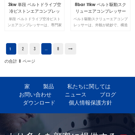
ベルトとホイールを保護するため
3kw 単段 ベルトドライブ空
8bar 11kw ベルト駆動スク
のカバー 4。キャスト 強度と 耐
冷ピストンエアコンプレッ
リューエアコンプレッサー
久性のための鉄ボンベ。 5。低
サー
スムーズな操作のための振動 モ
単段 ベルトドライブ空冷ピスト
ベルト駆動スクリューエアコンプ
デル HS2508 圧力（Mpa） 0.7
ンエアコンプレッサーは、専門家
レッサーは、外観が絶妙で、構造
空気 配達（m³ / 分） 0.25 モー
や真面目な日曜大工向けに設計さ
がコンパクトで、 フットプリン
ター 電力（kW） 2.2 タンク
れており、家庭、店舗、または
トが小さいです。
（L） 96 直径（mm） 65×2 寸
職場で多目的に使用できます。イ
法（mm） 1140 * 490 * 870 重
2
3
8
ンパクトガン、ラチェット、グラ
1
...
量（kg） 97 1、会社 利点 泉州
インダー、ドリル、釘打機、ペイ
化徳 電気機械 ＆ 機器株式会社
の合計
ントスプレー、サンダーなどに動
8
ページ
株式会社 福建 prc （旧 泉州 福
力を供給することができます。
建 省 華田 機械株式会社）は、西
海岸の都市 泉州にあります。同
社は国内最大の空気圧縮機専門メ
家
製品
私たちに関しては
ーカーの1つであり、設備は 現在
お問い合わせ
ニュース
ブログ
現在 当社は革新的で ハイテク
ダウンロード
個人情報保護方針
enterprise.We 一連のピストンお
よびスクリューエア コンプレッ
サーの開発、設計、製造を専門と
しています。同社は、ISO9001：
2000、中国のユニバーサル機械
認証、およびccc認証、CE認証、