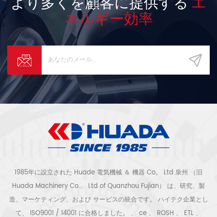
より多くを顧客に提供する
エ
CQC認証、および ETL の品質テ
ネルギー効率
ストを取得しています。
certification.In 2002年、ドイツ
のエアエンドメーカーである
GHH-RAND と協力しました。お
よび ROTORCOMP および
AERZEN 生産を改善するための来
訪者 technique.And 生産の更
新、品質、グローバルな販売は、
常に当社の市場戦略です。 2、ワ
ークショップ ＆ 装置 私たち 高
度な空気圧縮機の生産設備と完璧
な生産 line.We 製造プロセス全
体を通して厳格な品質管理手順を
実践する from 原材料の調達、部
品の加工、機械の組み立て、試験
まで 機械 ' パフォーマンス。 3、
資格 証明書 私たち ISO に合格し
1985年に設立された Huade 電気機械 ＆ 機器 Co。 Ltd 泉州 （旧
ました 9001：2015、ISO
Huada Machinery Co.、 Ltd of Quanzhou Fujian） は、研究、製
14001：2015、IATF16949：
造、マーケティング、および サービスの統合です。 ハイテク企業とし
2016 certifications.Most 合格し
た製品の数 CE、RoHS、TUV、
て、 ISO9001 / 14001 に合格しました。 、 ce 、 ROSH 、 ETL 、