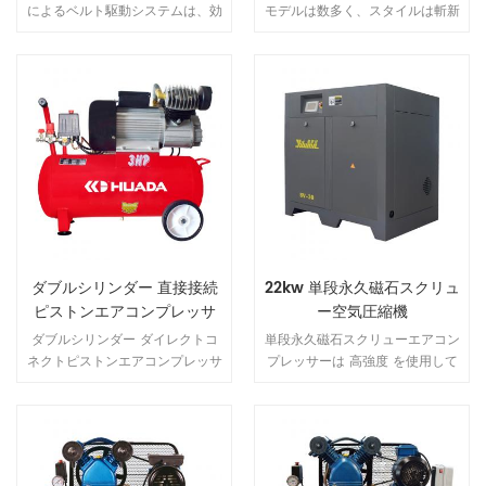
によるベルト駆動システムは、効
モデルは数多く、スタイルは斬新
率を低下させ、エネルギー消費を
で、形状は美しく、構造はコンパ
増加させます。Huadeダイレク
クトで、性能は安定しており、動
トドライブシステムは、エネルギ
きは便利です。 特徴
ー伝達と一定の流れの高効率を確
保することです 出力。
ダブルシリンダー 直接接続
22kw 単段永久磁石スクリュ
ピストンエアコンプレッサ
ー空気圧縮機
ー
ダブルシリンダー ダイレクトコ
単段永久磁石スクリューエアコン
ネクトピストンエアコンプレッサ
プレッサーは 高強度 を使用して
ーは、自動車の修理、塗装、木
います NdFeB （ネオジム 鉄 ホ
工、タイヤの膨張などの操作に使
ウ素） 磁性鋼、高磁気エネルギ
用できます。
ー製品および 保磁力 の NdFeB
磁性鋼、作る 希土類 永久磁石モ
ーターは、小型、軽量、高効率、