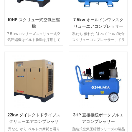
10HP スクリュー式空気圧縮
7.5kw オールインワンスク
機
リューエアコンプレッサー
7.5 kw cシリーズスクリュー式空
私たち 優れた "すべて 1つの"統合
気圧縮機はベルト駆動を採用して
スクリューコンプレッサー、ドラ
おり、 ベルトを交換することで
イヤー、精密フィルター、タンク
効率的な動力伝達とメンテナンス
などの空気圧縮システムの主要コ
が容易な特性を備えています。
ンポーネントは、お客様に 「シ
ンプル」 を提供します。 解決
策。
22kw ダイレクトドライブス
3HP 直接接続ポータブルエ
クリューエアコンプレッサ
アコンプレッサー
ー
異なる から ベルトの摩耗と滑り
直結式空気圧縮機シリーズの製品