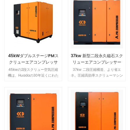
45kWダブルステージPMス
37kw 新型二段永久磁石スク
クリューエアコンプレッサ
リューエアコンプレッサー
ー
45kwの2段スクリュー空気圧縮
37kw 二段圧縮構造、より省エ
機は、Huadaの30年近くにわた
ネ。圧縮高効率スクリューマシン
るスクリュー圧縮機の研究開発と
は圧力比が低く、漏れ量が少なく
生産技術を取り入れ、世界最高レ
エネルギー効率が向上します。通
ベルの排気量を中心に、世界市場
常よりも遅いスクリュー速度と複
の需要を上回っています.最高の
数の減衰スプリングの使用によ
性能と最高品質の空気圧縮機で
り、ユニットの安定性が高くなり
す.
ます。