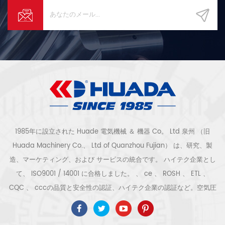
1985年に設立された Huade 電気機械 ＆ 機器 Co。 Ltd 泉州 （旧
Huada Machinery Co.、 Ltd of Quanzhou Fujian） は、研究、製
造、マーケティング、および サービスの統合です。 ハイテク企業とし
て、 ISO9001 / 14001 に合格しました。 、 ce 、 ROSH 、 ETL 、
CQC 、 cccの品質と安全性の認証、ハイテク企業の認証など。空気圧
縮機のシステムと機器には、スクリュー式、遠心式、オイルフリー、ス
クロール式、ピストン式、乾燥機、フィルター、水切り、完全な空気圧