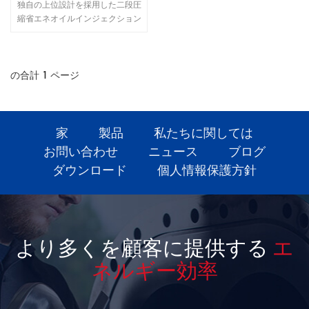
プレッサー
独自の上位設計を採用した二段圧
縮省エネオイルインジェクション
スクリューコンプレッサー。単段
オイルインジェクションスクリュ
ーエアコンプレッサーのすべての
利点を備えているだけでなく、各
の合計
1
ページ
段の低い圧縮比、ローターとベア
リングにかかる​​力が小さい、ロー
ターが大きいため、より信頼性が
高く、省エネ運転が可能です。直
家
製品
私たちに関しては
径と低速。
お問い合わせ
ニュース
ブログ
ダウンロード
個人情報保護方針
より多くを顧客に提供する
エ
ネルギー効率