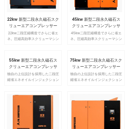
22kw 新型二段永久磁石スク
45kw 新型二段永久磁石ス
リューエアコンプレッサー
クリューエアコンプレッサ
ー
22kw二段圧縮構造でさらに省エ
45kw二段圧縮構造でさらに省エ
ネ。圧縮高効率スクリューマシン
ネ。圧縮高効率スクリューマシン
は圧力比が低く、漏れ量が少なく
は圧力比が低く、漏れ量が少なく
エネルギー効率が向上します。通
エネルギー効率が向上します。通
常よりも遅いスクリュー速度と複
常よりも遅いスクリュー速度と複
55kw 新型二段永久磁石ス
75kw 新型二段永久磁石スク
数の減衰スプリングの使用によ
数の減衰スプリングの使用によ
クリューエアコンプレッサ
リューエアコンプレッサー
り、ユニットの安定性が高くなり
り、ユニットの安定性が高くなり
ー
ます。
ます。
独自の上位設計を採用した二段圧
独自の上位設計を採用した二段圧
縮省エネオイルインジェクション
縮省エネオイルインジェクション
スクリューコンプレッサー。単段
スクリューコンプレッサー。単段
オイルインジェクションスクリュ
オイルインジェクションスクリュ
ーエアコンプレッサーのすべての
ーエアコンプレッサーのすべての
利点を備えているだけでなく、各
利点を備えているだけでなく、各
段の低い圧縮比、ローターとベア
段の低い圧縮比、ローターとベア
リングにかかる​​力が小さい、ロー
リングにかかる​​力が小さい、ロー
ターが大きいため、より信頼性が
ターが大きいため、より信頼性が
高く、省エネ運転が可能です。直
高く、省エネ運転が可能です。直