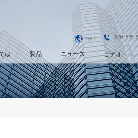
0086-595-
言語
ては
製品
ニュース
ビデオ