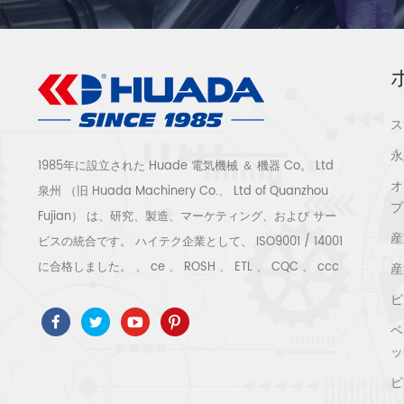
ス
永
1985年に設立された Huade 電気機械 ＆ 機器 Co。 Ltd
オ
泉州 （旧 Huada Machinery Co.、 Ltd of Quanzhou
プ
Fujian） は、研究、製造、マーケティング、および サー
産
ビスの統合です。 ハイテク企業として、 ISO9001 / 14001
に合格しました。 、 ce 、 ROSH 、 ETL 、 CQC 、 ccc
産
の品質と安全性の認証、ハイテク企業の認証など。空気圧
ピ
縮機のシステムと機器には、スクリュー式、遠心式、オイ
ベ
ルフリー、スクロール式、ピストン式、乾燥機、フィルタ
ッ
ー、水切り、完全な空気圧縮機の生産ラインなどがありま
ピ
す。より 産業となる300種類の空気圧縮機 専門家 私たち