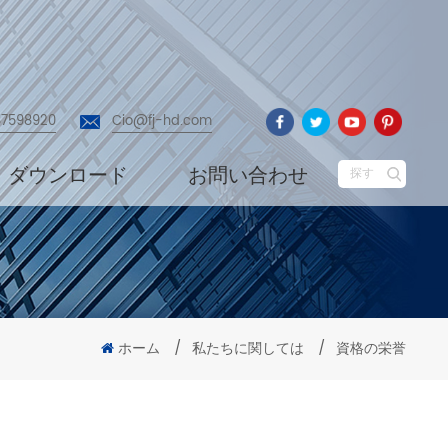
87598920
Cio@fj-hd.com
ダウンロード
お問い合わせ
探す
ホーム
/
私たちに関しては
/
資格の栄誉