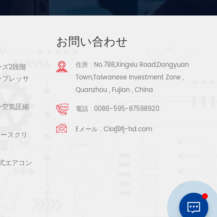
お問い合わせ
住所 : No.788,Xingxiu Road,Dongyuan
ーズ2段階
Town,Taiwanese Investment Zone ,
ンプレッサ
Quanzhou , Fujian , China
ー空気圧縮
電話 :
0086-595-87598920
Eメール :
Cio@fj-hd.com
リースクリ
式エアコン