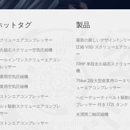
ホットタグ
製品
クリューエアコンプレッサー
最新の新しいデザインTシリ
圧縮 VSD スクリューエアコ
久磁石スクリュー空気圧縮機
ー
ールインワンスクリューエアコン
10HP 単段永久磁石スクリュ
レッサー
機
業用空気圧縮機
75kw 2段大型産業用ロータ
業用空気圧縮機
ューエアコンプレッサー
ストンエアコンプレッサー
ヘビーデューティベルト駆動
プレッサー 付き 172L タンク
ルト駆動スクリューエアコンプレ
サー
水潤滑二軸圧縮機
ストンエアコンプレッサー