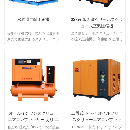
水潤滑二軸圧縮機
22kw 永久磁石サーボスクリ
ュー式空気圧縮機
長年の開発の後、私たちは最も革
永久磁石サーボスクリュータイプ
新的で価値のあるスクリューコン
の空気圧縮機は 高強度 を使用し
プレッサーを紹介できることを誇
ます NdFeB（ネオジム 鉄 ホウ
りに思います "GP シリーズ" ロー
素） 磁性鋼、高磁気エネルギー
ター潤滑剤として水を使用し、当
製品および 保磁力 の NdFeB 磁
社の製品の多くの利点を提案しま
性鋼、作る 希土類 永久磁石モー
す。
ターは、小型、軽量、高効率、優
れた特性など、一連の 利点 を備
えています。
オールインワンスクリュー
二段式 ドライ オイルフリー
エアコンプレッサー あり エ
スクリューエアコンプレッ
アドライヤー そして エアタ
サー
私たち 優れた "すべて 1つの"統合
Huada 二段式 ドライ オイルフ