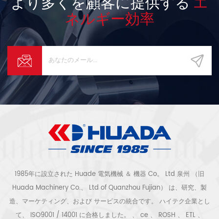
より多くを顧客に提供する
エ
ネルギー効率
1985年に設立された Huade 電気機械 ＆ 機器 Co。 Ltd 泉州 （旧
Huada Machinery Co.、 Ltd of Quanzhou Fujian） は、研究、製
造、マーケティング、および サービスの統合です。 ハイテク企業とし
て、 ISO9001 / 14001 に合格しました。 、 ce 、 ROSH 、 ETL 、