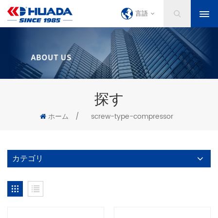
言語
探す
ホーム
/
screw-type-compressor
カテゴリ