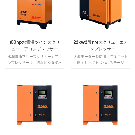
100hp水潤滑ツインスクリ
22kW2段PMスクリューエア
ューエアコンプレッサー
コンプレッサー
水潤滑油フリースクリューエアコ
大型モーターを使用してユニット
ンプレッサーは、潤滑油を直接水
速度を下げる22kw2ステージ
に置き換えるだけでなく、潤滑、
PMVSDスクリューコンプレッサ
冷却、シーリング、騒音低減の4
ー.2000RPMの全負荷速度はより
つの機能を実現でき、排出水は無
静かな保証です.新しいエアダク
公害で環境にやさしいです.
ト構造は、空気全体が圧力差を生
じさせるように設計されており、
構造がより美しくなっています.