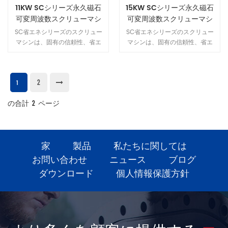
11KW SCシリーズ永久磁石
15KW SCシリーズ永久磁石
可変周波数スクリューマシ
可変周波数スクリューマシ
ン
ン
SC省エネシリーズのスクリュー
SC省エネシリーズのスクリュー
マシンは、固有の信頼性、省エ
マシンは、固有の信頼性、省エ
ネ、および静かさを備えた第1レ
ネ、および静かさを備えた第1レ
ベルのエネルギー効率を実現しま
ベルのエネルギー効率を実現しま
す。全体的な設計はシンプルで、
す。全体的な設計はシンプルで、
2
さまざまな産業のガスニーズを満
さまざまな産業のガスニーズを満
1
たすさまざまな作業環境に適応で
たすさまざまな作業環境に適応で
の合計
2
ページ
きます。
きます。
家
製品
私たちに関しては
お問い合わせ
ニュース
ブログ
ダウンロード
個人情報保護方針