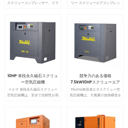
ンク 用 レーザー切断機
スクリューコンプレッサー、ドラ
リー スクリューエアコンプレッ
イヤー、精密フィルター、タンク
サーはドライ オイルフリー を使
などの空気圧縮システムの主要コ
用真に 100％ を達成するための
ンポーネントは、お客様に 「シ
圧縮 オイルフリー air.The ロー
ンプル」 を提供します。 解決
ターは 高品質 で作られています
策。 設置と操作が簡単で、配管
耐食性ステンレス鋼材、耐熱性、
は不要です。電気と空気の出口に
耐食性、耐酸化性、長寿命
接続するだけで、 マシンを起動
できます。 統合システムの空気
品質は明らかに最適化されてお
り、そのカリスマ的な外観、信頼
性の高い品質、優れたパフォーマ
ンスにより、ほとんどの産業分野
10HP 単段永久磁石スクリュ
競争力のある価格
の顧客のニーズを満たすことがで
ー空気圧縮機
7.5kW10HPスクリューエア
きます 今日。は当社の重要な輸
コンプレッサー
出システムの1つであり、長年に
イルマ 単段永久磁石スクリュー
Yiluma単段省エネスクリュー空
わたって高品質です。
空気圧縮機は、安全で信頼性が高
気圧縮機は、大風量の放熱構造を
く、 費用対効果が高いです。独
採用しており、設置や操作が簡単
自のモーター技術の利点により
で、長寿命です.
40％ を節約できます energy.It
中小企業向けに設計および製造さ
れています