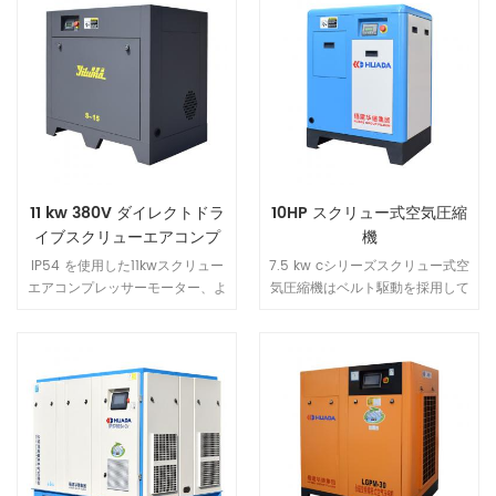
11 kw 380V ダイレクトドラ
10HP スクリュー式空気圧縮
イブスクリューエアコンプ
機
レッサー
IP54 を使用した11kwスクリュー
7.5 kw cシリーズスクリュー式空
エアコンプレッサーモーター、よ
気圧縮機はベルト駆動を採用して
り安全、より効率的、より多くの
おり、 ベルトを交換することで
エネルギー 節約。 スクリュー式
効率的な動力伝達とメンテナンス
空気圧縮機は、高風量の熱放散構
が容易な特性を備えています。
造を採用しているため、 機械の
寿命が大幅に延びます。